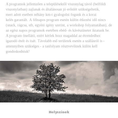
A programok jellemzően a településektől viszonylag távol (belföldi
viszonylatban) zajlanak és általánosan jó erőnlét szükségeltetik,
mert adott esetben néhány km-t gyalogolni fogunk és a korai
kelés garantált. A félnapos program esetén külön étkezési idő nincs
(snack, rágcsa, stb, egyéni igény szerint, a workshop folyamatában), de
az egész napos programok esetében ebéd- és kávészünetet iktatunk be.
A program önellátó, ezért kérlek hozz magaddal az étrendedhez
igazodó ételt és italt. Távolabb eső területek esetén a szállásról is -
amennyiben szükséges - a tanfolyam résztvevőinek külön kell
gondoskodniuk!
Helyszínek