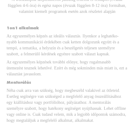
függően 4-6 óra) és egész napos (évszak függően 8-12 óra) formában,
valamint kiemelt programok esetén azok részletei alapján
1on1 alkalmak
Az egyszemélyes képzés az ideális választás. Ilyenkor a leghatéko-
nyabb kommunikáció érdekében csak ketten dolgozunk együtt és a
tempó, a tematika, a helyszín és a beszélgetés teljesen személyre
szabott, a felmerülő kérdések egyénre szabott választ kapnak.
Az egyszemélyes képzések további előnye, hogy rugalmasabb
ütemezést tesznek lehetővé. Ezért és még sokminden más miatt is, ezt a
választást javasolom.
Mentorálás
Néha csak arra van szükség, hogy megbeszéld valakivel az ötleteid.
Esetleg segítségre van szükséged a megfelelő anyag összeállításához
egy kiállításhoz vagy portfólióhoz, pályázathoz. A mentorálás
személyre szabott, hogy hatékony segítséget nyújthassak. Lehet offline
vagy online is. Csak tudasd velem, mik a legjobb időpontok számodra,
hogy megtaláljuk a megfelelő alkalmat, alkalmakat.