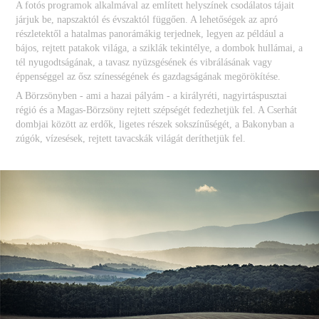
A fotós programok alkalmával az említett helyszínek csodálatos tájait
járjuk be, napszaktól és évszaktól függően. A lehetőségek az apró
részletektől a hatalmas panorámákig terjednek, legyen az például a
bájos, rejtett patakok világa, a sziklák tekintélye, a dombok hullámai, a
tél nyugodtságának, a tavasz nyüzsgésének és vibrálásának vagy
éppenséggel az ősz színességének és gazdagságának megörökítése.
A Börzsönyben - ami a hazai pályám - a királyréti, nagyirtáspusztai
régió és a Magas-Börzsöny rejtett szépségét fedezhetjük fel. A Cserhát
dombjai között az erdők, ligetes részek sokszínűségét, a Bakonyban a
zúgók, vízesések, rejtett tavacskák világát deríthetjük fel.