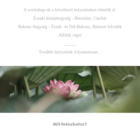
A workshop-ok a következő helyszíneken érhetők el:
Északi középhegység - Börzsöny, Cserhát
Bakony-hegység - Észak- és Dél-Bakony, Balaton-felvidék
Alföldi régió
_____
További helyszínek folyamatosan...
Mit fotózhatsz?