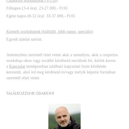
Csoportos workshopok (3-5 fő)
Félnapos (3-4 óra): 23-27.000,- Ft/fő
Egész napos (8-12 óra): 33-37.000,- Ft/fő
Kiemelt workshopok (külföldi, több napos, speciális)
Egyedi ajánlat szerint.
Amennyiben szeretnél részt venni akár a személyes, akár a csoportos
workshop-okon vagy további kérdéseid merülnek fel, kérlek keress
a
Kapcsolat
menüpontban található kapcsolati form kitöltésén
keresztül, ahol írd meg kérdéseid és/vagy melyik képzési formában
szeretnél részt venni.
TALÁLKOZZUNK ODAKINN!