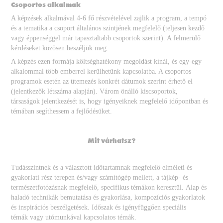
Csoportos alkalmak
A képzések alkalmával 4-6 fő részvételével zajlik a program, a tempó
és a tematika a csoport általános szintjének megfelelő (teljesen kezdő
vagy éppenséggel már tapasztaltabb csoportok szerint). A felmerülő
kérdéseket közösen beszéljük meg.
A képzés ezen formája költséghatékony megoldást kínál, és egy-egy
alkalommal több emberrel kerülhetünk kapcsolatba. A csoportos
programok esetén az ütemezés konkrét dátumok szerint érhető el
(jelentkezők létszáma alapján). Várom önálló kiscsoportok,
társaságok jelentkezését is, hogy igényeiknek megfelelő időpontban és
témában segíthessem a fejlődésüket.
Mit várhatsz?
Tudásszintnek és a választott időtartamnak megfelelő elméleti és
gyakorlati rész terepen és/vagy számítógép mellett, a tájkép- és
természetfotózásnak megfelelő, specifikus témákon keresztül. Alap és
haladó technikák bemutatása és gyakorlása, kompozíciós gyakorlatok
és inspirációs beszélgetések. Időszak és igényfüggően speciális
témák vagy utómunkával kapcsolatos témák.