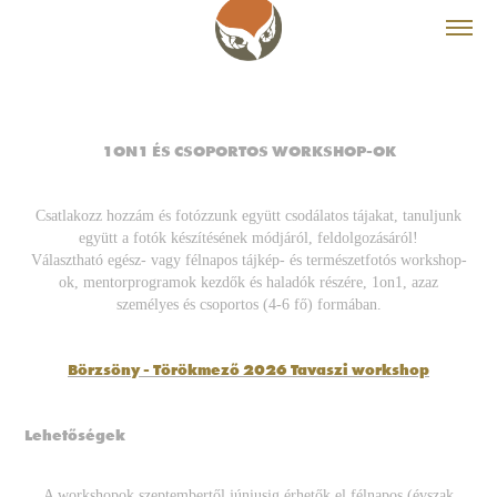
1
ON
1 ÉS CSOPORTOS WORKSHOP-OK
Csatlakozz hozzám és fotózzunk együtt csodálatos tájakat, tanuljunk
együtt a fotók készítésének módjáról, feldolgozásáról!
Választható egész- vagy félnapos tájkép- és természetfotós workshop-
ok, mentorprogramok kezdők és haladók részére, 1on1, azaz
személyes és csoportos (4-6 fő) formában.
Börzsöny - Törökmező 2026 Tavaszi workshop
Lehetőségek
A workshopok szeptembertől júniusig érhetők el félnapos (évszak