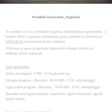
További részletek, foglalás
A személyes (1on1) mentorálás rugalmas időpontokban egyeztethető, a
kiemelt illetve csoportos workshopok pontos dátumát és részleteit az
AKTUÁLIS
információk között találjátok.
2024-ben az egyes programok tájékoztató költségei (bruttó) az
alábbiak szerint alakulnak:
1on1 programok
Online beszélgetés: 9.500,- Ft/megkezdett óra
Félnapos program - Börzsöny: 40-50.000,- Ft/fő, időszakfüggő
Egész napos program - Börzsöny: 70-80.000,- Ft/fő, időszakfüggő
Hosszabb távú együttműködés, mentorálás, egyéb helyszínek: egyedi
ajánlat szerint