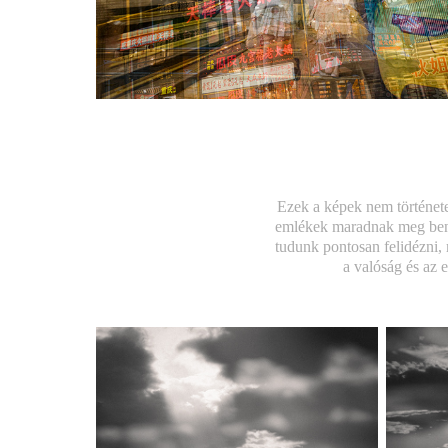
Ezek a képek nem történet
emlékek maradnak meg benn
tudunk pontosan felidézni, 
a valóság és az