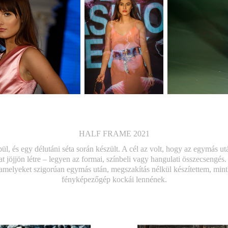
HALF FRAME 2021
ül, és egy délutáni séta során készült. A cél az volt, hogy az egymás utá
t jöjjön létre – legyen az formai, színbeli vagy hangulati összecsengés
 amelyeket szigorúan egymás után, megszakítás nélkül készítettem, mint
fényképezőgép kockái lennének.