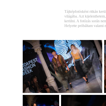
Tájképfotósként ritkán kerü
világába. Azt kijelenthetem
kerülni. A fotózás során ne
Helyette próbáltam valami eg