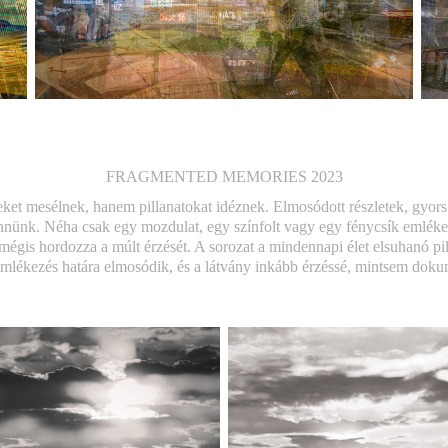
FRAGMENTED MEMORIES 2023
eket mesélnek, hanem pillanatokat idéznek. Elmosódott részletek, gyo
ünk. Néha csak egy mozdulat, egy színfolt vagy egy fénycsík emlékez
mégis hordozza a múlt érzését. A sorozat a mindennapi élet elsuhanó pil
 emlékezés határa elmosódik, és a látvány inkább érzéssé, mintsem dok