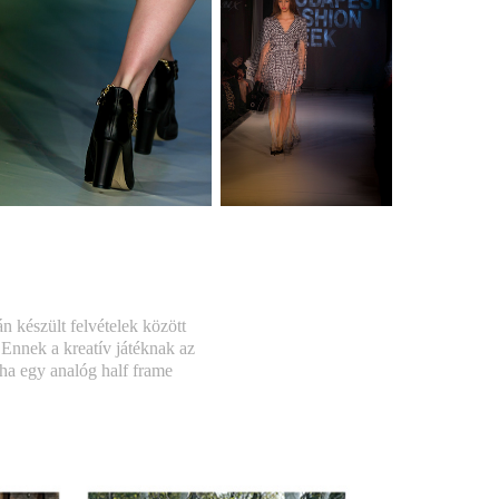
n készült felvételek között
. Ennek a kreatív játéknak az
ha egy analóg half frame