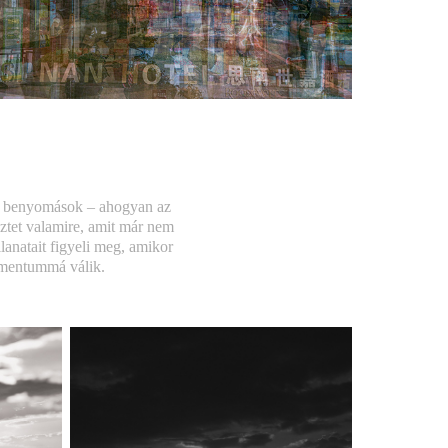
rs benyomások – ahogyan az
tet valamire, amit már nem
lanatait figyeli meg, amikor
umentummá válik.