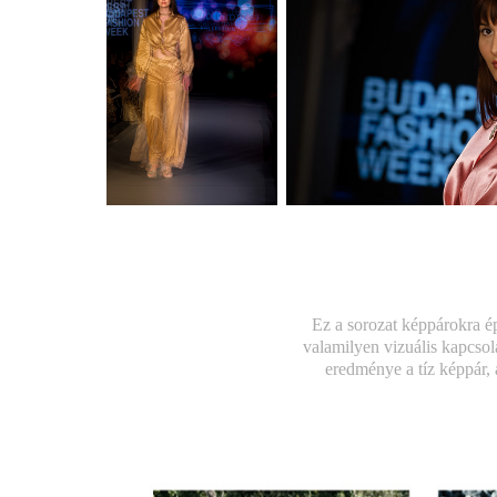
Ez a sorozat képpárokra ép
valamilyen vizuális kapcsola
eredménye a tíz képpár,