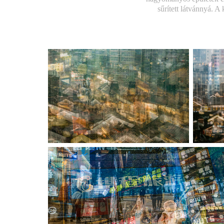
sűrített látvánnyá. 