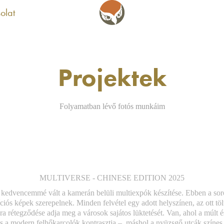
olat
Projektek
Folyamatban lévő fotós munkáim
MULTIVERSE - CHINESE EDITION 2025
kedvencemmé vált a kamerán belüli multiexpók készítése. Ebben a sor
iós képek szerepelnek. Minden felvétel egy adott helyszínen, az ott tölt
a rétegződése adja meg a városok sajátos lüktetését. Van, ahol a múlt és
a modern felhőkarcolók kontrasztja –, máshol a nyüzsgő utcák színes 