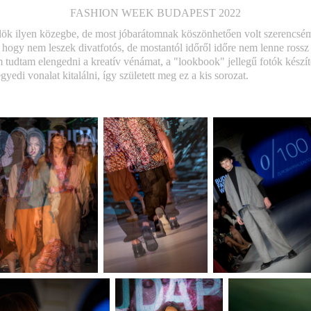
FASHION WEEK BUDAPEST 2022
lök ilyen közegbe, de most jóbarátomnak köszönhetően volt szerencsém 
, hogy nem leszek divatfotós, de mostantól időről időre nem lenne rossz
m tudtam elengedni a kreatív vénámat, a "lookbook" jellegű fotók készí
yedi vonalat kitalálni, így született meg ez a kis sorozat.