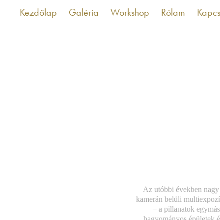
Kezdőlap
Galéria
Workshop
Rólam
Kapcs
Az utóbbi években nagy 
kamerán belüli multiexpozíc
– a pillanatok egymásr
hagyományos épületek és 