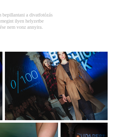
bepillantani a divatfotózás
 megint ilyen helyzetbe
tése nem vonz annyira.