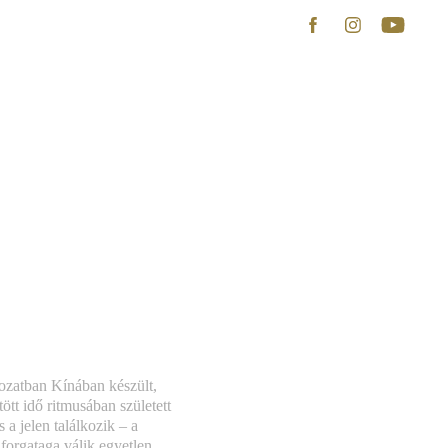
ozatban Kínában készült,
ött idő ritmusában született
 a jelen találkozik – a
forgataga válik egyetlen,