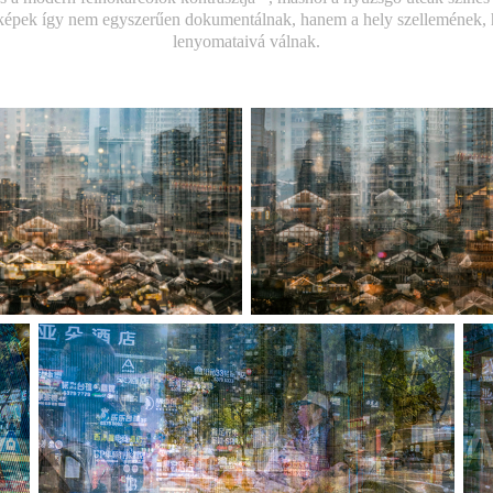
A képek így nem egyszerűen dokumentálnak, hanem a hely szellemének, 
lenyomataivá válnak.